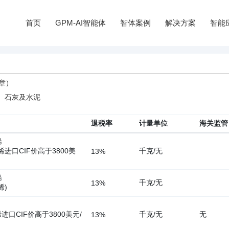
首页
GPM-AI智能体
智体案例
解决方案
智能
0章）
、石灰及水泥
退税率
计量单位
海关监管
烯
烯进口CIF价高于3800美
千克/无
13%
烯
千克/无
13%
烯)
烯
进口CIF价高于3800美元/
千克/无
无
13%