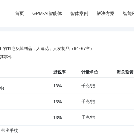
首页
GPM-AI智能体
智体案例
解决方案
智能
的羽毛及其制品；人造花；人发制品（64~67章）
及其零件
退税率
计量单位
海关监管
千克/把
13%
外)
千克/把
13%
千克/把
13%
、带座手杖