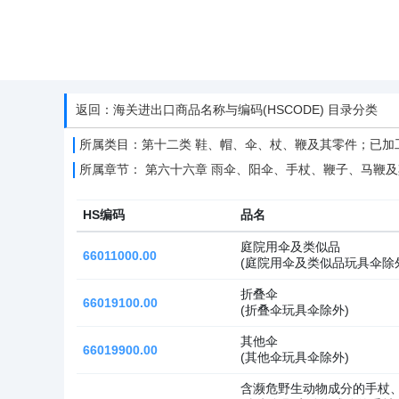
返回：海关进出口商品名称与编码(HSCODE) 目录分类
所属类目：第十二类 鞋、帽、伞、杖、鞭及其零件；已加工
所属章节： 第六十六章 雨伞、阳伞、手杖、鞭子、马鞭
HS编码
品名
庭院用伞及类似品
66011000.00
(庭院用伞及类似品玩具伞除
折叠伞
66019100.00
(折叠伞玩具伞除外)
其他伞
66019900.00
(其他伞玩具伞除外)
含濒危野生动物成分的手杖