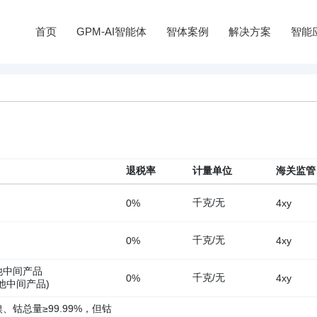
首页
GPM-AI智能体
智体案例
解决方案
智能
退税率
计量单位
海关监管
千克/无
0%
4xy
千克/无
0%
4xy
他中间产品
千克/无
0%
4xy
他中间产品)
钴总量≥99.99%，但钴