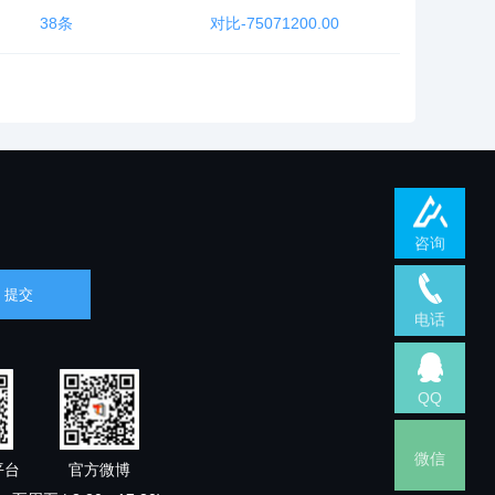
38条
对比-75071200.00
咨询
电话
QQ
微信
平台
官方微博