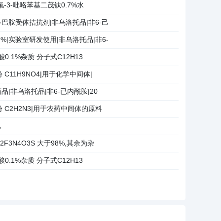
-二氟-3-吡咯苯基二茂钛0.7%水
多巴胺受体拮抗剂|非乌洛托品|非6-己
%|实验室研发使用|非乌洛托品|非6-
酸0.1%杂质 分子式C12H13
 C11H9NO4|用于化学中间体|
品|非乌洛托品|非6-已内酰胺|20
份 C2H2N3|用于农药中间体的原料
已
r2F3N4O3S 大于98%,其余为杂
酸0.1%杂质 分子式C12H13