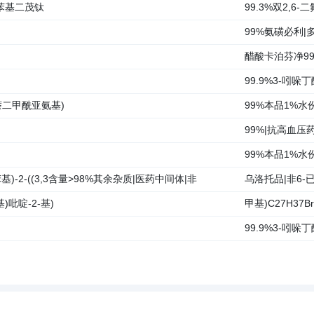
咯苯基二茂钛
99.3%双2,6
99%氨磺必利|
醋酸卡泊芬净99
99.9%3-吲哚丁
3-萘二甲酰亚氨基)
99%本品1%水份
99%|抗高血压药
99%本品1%水
2-氯苯基)-2-((3,3含量>98%其余杂质|医药中间体|非
乌洛托品|非6-
基)吡啶-2-基)
甲基)C27H37B
99.9%3-吲哚丁