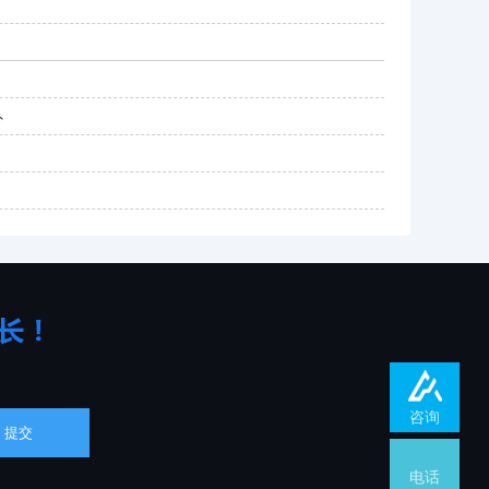
外
咨询
电话