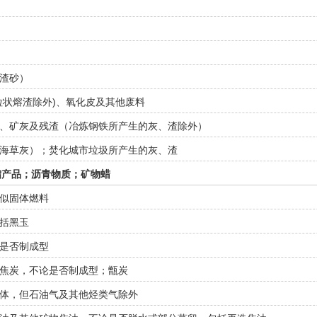
渣砂）
粒状熔渣除外)、氧化皮及其他废料
、矿灰及残渣（冶炼钢铁所产生的灰、渣除外）
海草灰）；焚化城市垃圾所产生的灰、渣
馏产品；沥青物质；矿物蜡
似固体燃料
括黑玉
是否制成型
焦炭，不论是否制成型；甑炭
体，但石油气及其他烃类气除外