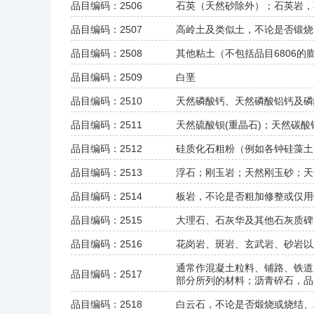
品目编码：2506
石英（天然砂除外）；石英岩，
品目编码：2507
高岭土及类似土，不论是否锻烧
品目编码：2508
其他粘土（不包括品目6806
品目编码：2509
白垩
品目编码：2510
天然磷酸钙、天然磷酸铝钙及磷
品目编码：2511
天然硫酸钡(重晶石)；天然碳酸
品目编码：2512
硅质化石粗粉（例如各钟硅藻土
品目编码：2513
浮石；刚玉岩；天然刚玉砂；天
品目编码：2514
板岩，不论是否粗加修整或仅用
品目编码：2515
大理石、石灰华及其他石灰质碑
品目编码：2516
花岗岩、斑岩、玄武岩、砂岩以
通常作混凝土粒料、铺路、铁道
品目编码：2517
部分所列的材料；沥青碎石，品目
品目编码：2518
白云石，不论是否煅烧或烧结、