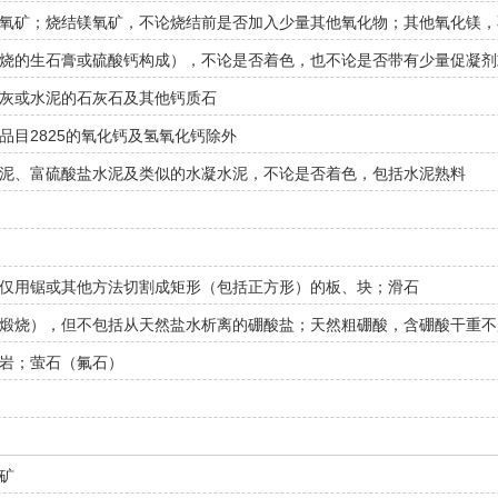
氧矿；烧结镁氧矿，不论烧结前是否加入少量其他氧化物；其他氧化镁，
烧的生石膏或硫酸钙构成），不论是否着色，也不论是否带有少量促凝剂
灰或水泥的石灰石及其他钙质石
品目2825的氧化钙及氢氧化钙除外
泥、富硫酸盐水泥及类似的水凝水泥，不论是否着色，包括水泥熟料
仅用锯或其他方法切割成矩形（包括正方形）的板、块；滑石
煅烧），但不包括从天然盐水析离的硼酸盐；天然粗硼酸，含硼酸干重不
岩；萤石（氟石）
矿