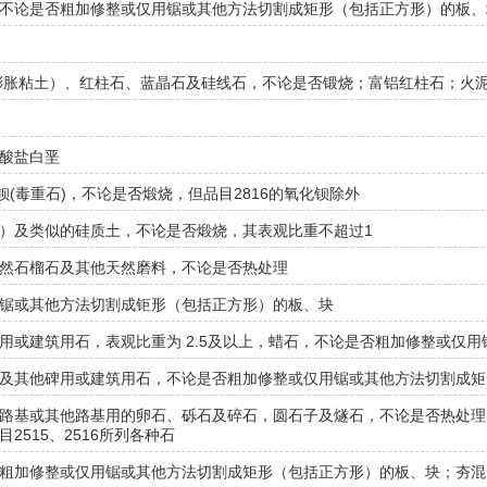
不论是否粗加修整或仅用锯或其他方法切割成矩形（包括正方形）的板、
的膨胀粘土）、红柱石、蓝晶石及硅线石，不论是否锻烧；富铝红柱石；火
酸盐白垩
钡(毒重石)，不论是否煅烧，但品目2816的氧化钡除外
）及类似的硅质土，不论是否煅烧，其表观比重不超过1
然石榴石及其他天然磨料，不论是否热处理
锯或其他方法切割成钜形（包括正方形）的板、块
用或建筑用石，表观比重为 2.5及以上，蜡石，不论是否粗加修整或仅
及其他碑用或建筑用石，不论是否粗加修整或仅用锯或其他方法切割成矩
路基或其他路基用的卵石、砾石及碎石，圆石子及燧石，不论是否热处理
2515、2516所列各种石
粗加修整或仅用锯或其他方法切割成矩形（包括正方形）的板、块；夯混