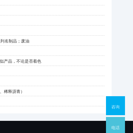
未列名制品；废油
似产品，不论是否着色
、稀释沥青）
咨询
电话