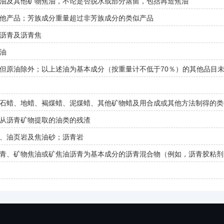
油及其他矿物焦油，不论是否脱水或部分蒸留，包括再造焦油
他产品；芳族成分重量超过非芳族成分的类似产品
沥青及沥青焦
油
但原油除外；以上述油为基本成分（按重量计不低于70％）的其他品目
石蜡、地蜡、褐煤蜡、泥煤蜡、其他矿物蜡及用合成或其他方法制得的类
从沥青矿物提取的油类的残渣
、油页岩及焦油砂；沥青岩
青、矿物焦油或矿焦油沥青为基本成分的沥青混合物（例如，沥青胶粘剂